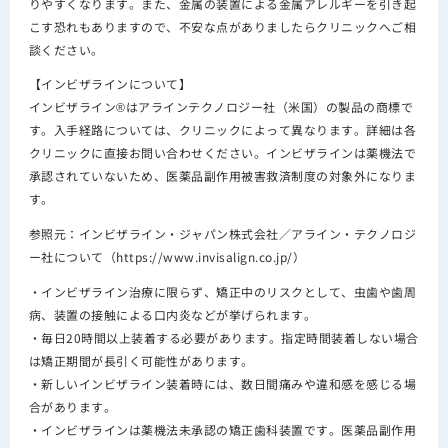
りやすくなります。また、金属の装置による金属アレルギーを引き起
こす恐れもありますので、不安な点がありましたらクリニックへご相
談ください。
【インビザラインについて】
インビザライン®はアラインテクノロジー社（米国）の製品の商標で
す。入手経路については、クリニックによって異なります。詳細は各
クリニックに直接お問い合わせください。インビザラインは薬機法で
承認されていないため、医薬品副作用被害救済制度の対象外になりま
す。
参照元：インビザライン・ジャパン株式会社／アライン・テクノロジ
ー社について（https://www.invisalign.co.jp/）
・インビザライン治療に限らず、矯正中のリスクとして、虫歯や歯周
病、装置の接触による口内炎などが挙げられます。
・毎日20時間以上装着する必要があります。指定時間装着しない場合
は矯正期間が長引く可能性があります。
・新しいインビザライン装着時には、数日間痛みや違和感を感じる場
合があります。
・インビザラインは薬機法未承認の矯正歯科装置です。医薬品副作用