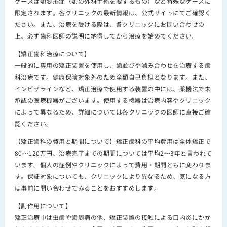
ケースは顎変形症（顎の外科手術を要するもの）など特殊なケースに
限定されます。各クリニックの最新情報は、公式サイトにてご確認く
ださい。また、治療を受ける際は、各クリニックにお問い合わせの
上、必ず歯科医師の説明に納得してから治療を始めてください。
【矯正歯科治療について】
一般的に専用の矯正装置を使用し、歯並びや噛み合わせを治療する歯
科治療です。健康保険対象外のため全額自己負担となります。また、
インビザラインなど、矯正治療で使用する装置の中には、薬機法で未
承認の医療機器がございます。使用する機器は治療内容やクリニック
によって異なるため、詳細については各クリニックの医師に直接ご確
認ください。
【矯正歯科の費用と期間について】矯正歯科の平均費用は全体矯正で
80～120万円、治療完了までの期間については平均2〜3年と言われて
います。個人の症例やクリニックによって費用・期間ともに変わりま
す。保証対象についても、クリニックにより異なるため、気になる方
は事前に問い合わせてみることをおすすめします。
【副作用について】
矯正治療中は虫歯や歯周病の他、矯正装置の接触による口内炎にかか