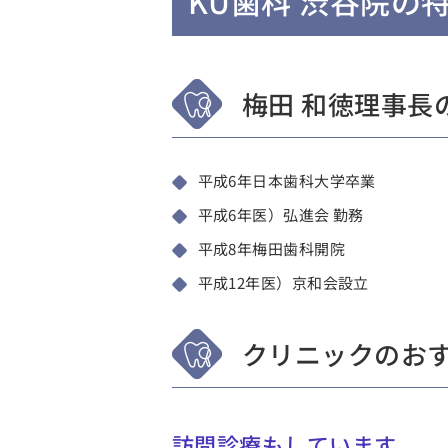
KU歯科 渋谷院の
梅田 和徳理事長
平成6年日本歯科大学卒業
平成6年医）弘進会 勤務
平成8年梅田歯科開院
平成12年医）京和会設立
クリニックのお
訪問診療もしています