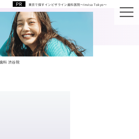
東京で探すインビザライン歯科医院～Invisa Tokyo～
U歯科 渋谷院