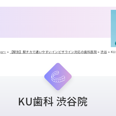
yo～
»
【駅別】駅チカで通いやすいインビザライン対応の歯科医院
»
渋谷
»
K
KU歯科 渋谷院