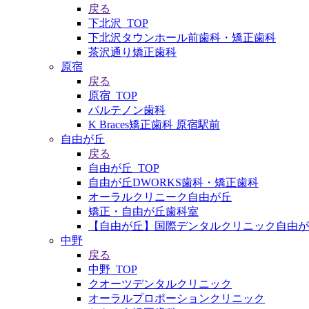
戻る
下北沢_TOP
下北沢タウンホール前歯科・矯正歯科
茶沢通り矯正歯科
原宿
戻る
原宿_TOP
パルテノン歯科
K Braces矯正歯科 原宿駅前
自由が丘
戻る
自由が丘_TOP
自由が丘DWORKS歯科・矯正歯科
オーラルクリニーク自由が丘
矯正・自由が丘歯科室
【自由が丘】国際デンタルクリニック自由が
中野
戻る
中野_TOP
クオーツデンタルクリニック
オーラルプロポーションクリニック