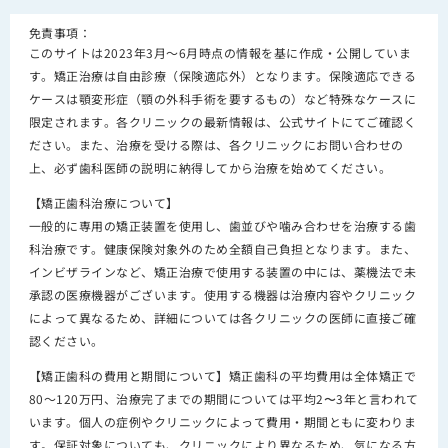
免責事項：
このサイトは2023年3月～6月時点の情報を基に作成・公開していま
す。矯正治療は自由診療（保険適応外）となります。保険適応できる
ケースは顎変形症（顎の外科手術を要するもの）など特殊なケースに
限定されます。各クリニックの最新情報は、公式サイトにてご確認く
ださい。また、治療を受ける際は、各クリニックにお問い合わせの
上、必ず歯科医師の説明に納得してから治療を始めてください。
【矯正歯科治療について】
一般的に専用の矯正装置を使用し、歯並びや噛み合わせを治療する歯
科治療です。健康保険対象外のため全額自己負担となります。また、
インビザラインなど、矯正治療で使用する装置の中には、薬機法で未
承認の医療機器がございます。使用する機器は治療内容やクリニック
によって異なるため、詳細については各クリニックの医師に直接ご確
認ください。
【矯正歯科の費用と期間について】矯正歯科の平均費用は全体矯正で
80～120万円、治療完了までの期間については平均2〜3年と言われて
います。個人の症例やクリニックによって費用・期間ともに変わりま
す。保証対象についても、クリニックにより異なるため、気になる方