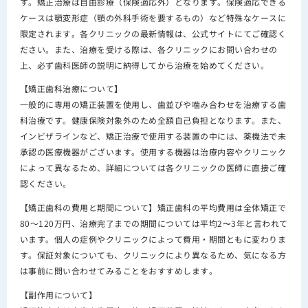
す。矯正治療は自由診療（保険適応外）となります。保険適応できる
ケースは顎変形症（顎の外科手術を要するもの）など特殊なケースに
限定されます。各クリニックの最新情報は、公式サイトにてご確認く
ださい。また、治療を受ける際は、各クリニックにお問い合わせの
上、必ず歯科医師の説明に納得してから治療を始めてください。
【矯正歯科治療について】
一般的に専用の矯正装置を使用し、歯並びや噛み合わせを治療する歯
科治療です。健康保険対象外のため全額自己負担となります。また、
インビザラインなど、矯正治療で使用する装置の中には、薬機法で未
承認の医療機器がございます。使用する機器は治療内容やクリニック
によって異なるため、詳細については各クリニックの医師に直接ご確
認ください。
【矯正歯科の費用と期間について】矯正歯科の平均費用は全体矯正で
80～120万円、治療完了までの期間については平均2〜3年と言われて
います。個人の症例やクリニックによって費用・期間ともに変わりま
す。保証対象についても、クリニックにより異なるため、気になる方
は事前に問い合わせてみることをおすすめします。
【副作用について】