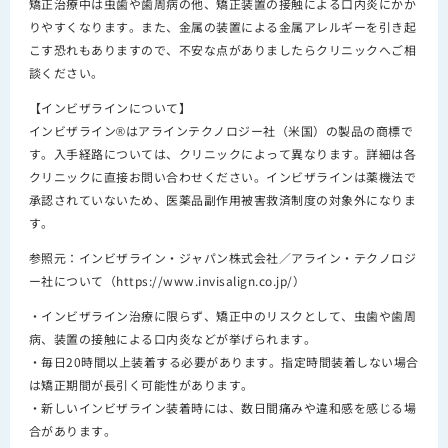
矯正治療中は虫歯や歯周病の他、矯正装置の接触による口内炎にかか
りやすくなります。また、金属の装置による金属アレルギーを引き起
こす恐れもありますので、不安な点がありましたらクリニックへご相
談ください。
【インビザラインについて】
インビザライン®はアラインテクノロジー社（米国）の製品の商標で
す。入手経路については、クリニックによって異なります。詳細は各
クリニックに直接お問い合わせください。インビザラインは薬機法で
承認されていないため、医薬品副作用被害救済制度の対象外になりま
す。
参照元：インビザライン・ジャパン株式会社／アライン・テクノロジ
ー社について（https://www.invisalign.co.jp/）
・インビザライン治療に限らず、矯正中のリスクとして、虫歯や歯周
病、装置の接触による口内炎などが挙げられます。
・毎日20時間以上装着する必要があります。指定時間装着しない場合
は矯正期間が長引く可能性があります。
・新しいインビザライン装着時には、数日間痛みや違和感を感じる場
合があります。