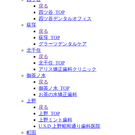
戻る
四ツ谷_TOP
四ツ谷デンタルオフィス
荻窪
戻る
荻窪_TOP
グラーツデンタルケア
北千住
戻る
北千住_TOP
アリス矯正歯科クリニック
御茶ノ水
戻る
御茶ノ水_TOP
お茶の水矯正歯科
上野
戻る
上野_TOP
上野ミント歯科
U.S.D 上野昭和通り歯科医院
町田