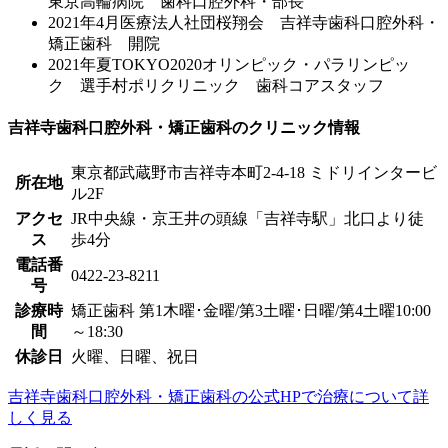
東京高輪病院 歯科口腔外科・部長
2021年4月医療法人社団桜翔会 吉祥寺歯科口腔外科・
矯正歯科 開院
2021年夏TOKYO2020オリンピック・パラリンピッ
ク 選手村ポリクリニック 歯科コアスタッフ
吉祥寺歯科口腔外科・矯正歯科のクリニック情報
東京都武蔵野市吉祥寺本町2-4-18 ミドリインタービ
所在地
ル2F
アクセ
JR中央線・京王井の頭線「吉祥寺駅」北口より徒
ス
歩4分
電話番
0422-23-8211
号
診療時
矯正歯科 第1木曜･金曜/第3土曜･日曜/第4土曜10:00
間
～18:30
休診日
火曜、日曜、祝日
吉祥寺歯科口腔外科・矯正歯科の公式HPで治療について詳
しく見る