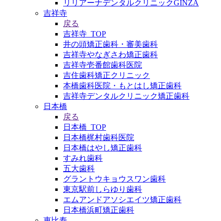
リリアーナデンタルクリニックGINZA
吉祥寺
戻る
吉祥寺_TOP
井の頭矯正歯科・審美歯科
吉祥寺やなぎさわ矯正歯科
吉祥寺壱番館歯科医院
吉住歯科矯正クリニック
本橋歯科医院・もとはし矯正歯科
吉祥寺デンタルクリニック矯正歯科
日本橋
戻る
日本橋_TOP
日本橋梶村歯科医院
日本橋はやし矯正歯科
すみれ歯科
五大歯科
グラントウキョウスワン歯科
東京駅前しらゆり歯科
エムアンドアソシエイツ矯正歯科
日本橋浜町矯正歯科
恵比寿