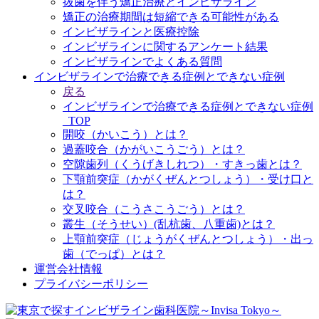
抜歯を伴う矯正治療とインビザライン
矯正の治療期間は短縮できる可能性がある
インビザラインと医療控除
インビザラインに関するアンケート結果
インビザラインでよくある質問
インビザラインで治療できる症例とできない症例
戻る
インビザラインで治療できる症例とできない症例
_TOP
開咬（かいこう）とは？
過蓋咬合（かがいこうごう）とは？
空隙歯列（くうげきしれつ）・すきっ歯とは？
下顎前突症（かがくぜんとつしょう）・受け口と
は？
交叉咬合（こうさこうごう）とは？
叢生（そうせい）(乱杭歯、八重歯)とは？
上顎前突症（じょうがくぜんとつしょう）・出っ
歯（でっぱ）とは？
運営会社情報
プライバシーポリシー