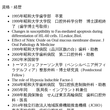
資格・経歴
1995年昭和大学歯学部 卒業
1999年昭和大学大学院 口腔外科学分野 博士課程終
了（歯学博士号取得）
Changes in susceptibility to Fas-mediated apoptosis during
differentiation of HL-60 cells. J.Leukoc.Biol.
Effect of Nitric Oxide on Oral mucous membrane disease. J
Oral Pathology & Medicine
1999年昭和大学病院（品川区旗の台）歯科・助教
2000年昭和大学歯科病院 第二口腔外科・助教
2002年米国留学
トーマスジェファーソン大学（ペンシルベニア州フィ
ラデルフィア）整形外科・博士研究員（Postdoctoral
Fellow）
The role of Hypoxia Inducible Factor-1
2004年昭和大学歯科病院 顎口腔疾患制御外科・助教
2005年同 医局長・インプラント科兼任
2008年船員保険会 せんぽ東京高輪病院 歯科口腔外
科・医長
2014年独立行政法人地域医療機能推進機構（JCHO）