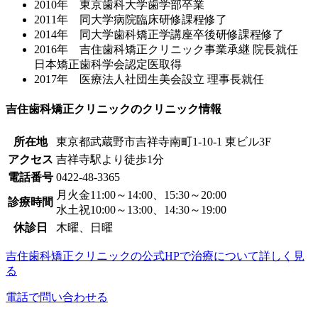
2010年 東京歯科大学歯学部卒業
2011年 同大学病院臨床研修課程修了
2014年 同大学歯科矯正学講座卒後研修課程修了
2016年 吉住歯科矯正クリニック事業承継 院長就任
日本矯正歯科学会認定医取得
2017年 医療法人社団生美会設立 理事長就任
吉住歯科矯正クリニックのクリニック情報
所在地
東京都武蔵野市吉祥寺南町1-10-1 東ビル3F
アクセス
吉祥寺駅より徒歩1分
電話番号
0422-48-3365
月火金11:00～14:00、15:30～20:00
診療時間
水土祝10:00～13:00、14:30～19:00
休診日
木曜、日曜
吉住歯科矯正クリニックの公式HPで治療について詳しく見
る
電話で問い合わせる