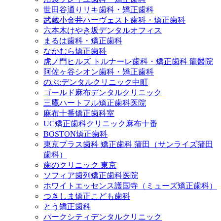
世田谷通りリキ歯科・矯正歯科
武蔵小金井ハーヴェスト歯科・矯正歯科
六本木けやき坂デンタルオフィス
まるは歯科・矯正歯科
なかむら矯正歯科
虎ノ門ヒルズ トルナーレ歯科・矯正歯科 龍醫院
阿佐ヶ谷シオン歯科・矯正歯科
のぶ:デンタルクリニック中町
ゴールド麻布デンタルクリニック
三鷹ハートフル矯正歯科医院
麻布十番矯正歯科室
UC矯正歯科クリニック麻布十番
BOSTON矯正歯科
東京プラス歯科 矯正歯科 蒲田（サンライズ蒲田
歯科）
歯のクリニック 東京
ソフィア歯列矯正歯科医院
ホワイトエッセンス護国寺（ミューズ矯正歯科）
つきしま矯正こども歯科
とう矯正歯科
パークシティデンタルクリニック