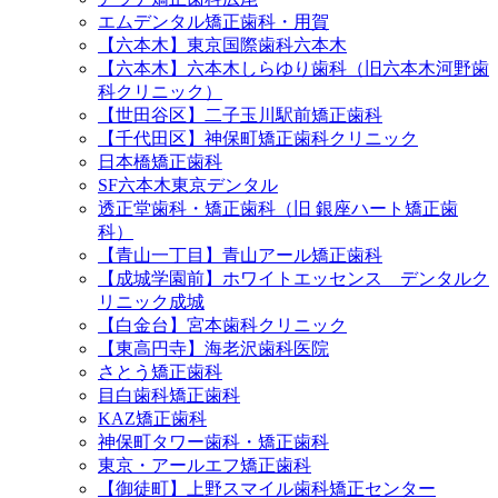
エムデンタル矯正歯科・用賀
【六本木】東京国際歯科六本木
【六本木】六本木しらゆり歯科（旧六本木河野歯
科クリニック）
【世田谷区】二子玉川駅前矯正歯科
【千代田区】神保町矯正歯科クリニック
日本橋矯正歯科
SF六本木東京デンタル
透正堂歯科・矯正歯科（旧 銀座ハート矯正歯
科）
【青山一丁目】青山アール矯正歯科
【成城学園前】ホワイトエッセンス デンタルク
リニック成城
【白金台】宮本歯科クリニック
【東高円寺】海老沢歯科医院
さとう矯正歯科
目白歯科矯正歯科
KAZ矯正歯科
神保町タワー歯科・矯正歯科
東京・アールエフ矯正歯科
【御徒町】上野スマイル歯科矯正センター