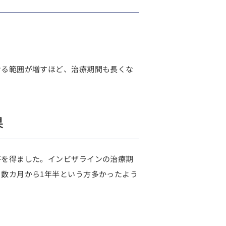
せる範囲が増すほど、治療期間も長くな
果
答を得ました。インビザラインの治療期
数カ月から1年半という方多かったよう