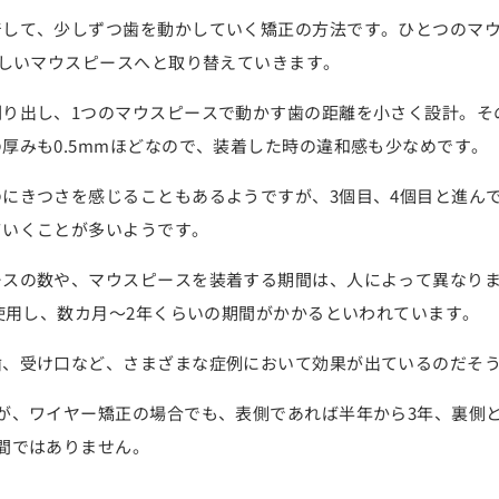
着して、少しずつ歯を動かしていく矯正の方法です。ひとつのマ
新しいマウスピースへと取り替えていきます。
り出し、1つのマウスピースで動かす歯の距離を小さく設計。そ
厚みも0.5mmほどなので、
装着した時の違和感も少なめ
です。
にきつさを感じることもあるようですが、3個目、4個目と進ん
ていくことが多いようです。
ースの数や、マウスピースを装着する期間は、人によって異なり
使用
し、数カ月～2年くらいの期間がかかるといわれています。
歯、受け口など、
さまざまな症例において効果が出ている
のだそ
が、ワイヤー矯正の場合でも、表側であれば半年から3年、裏側
間ではありません。