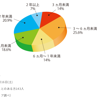
ト
月16日(土)
ことのある方143人
ィア調べ）