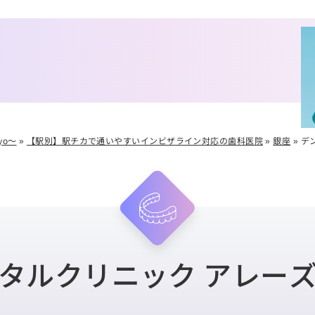
yo～
»
【駅別】駅チカで通いやすいインビザライン対応の歯科医院
»
銀座
»
デ
タルクリニック アレー