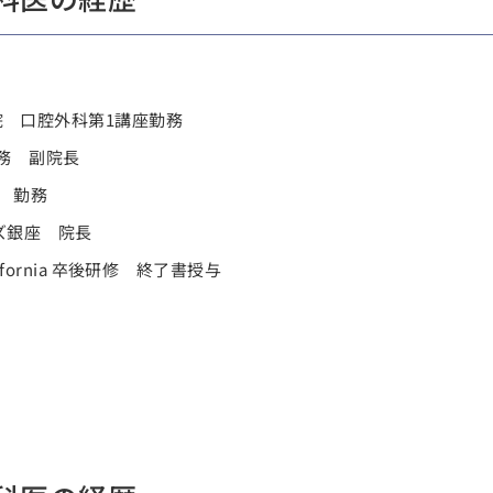
院 口腔外科第1講座勤務
勤務 副院長
s 勤務
ーズ銀座 院長
n California 卒後研修 終了書授与