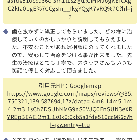
a3fde510cc966c!3m1!1s2@1:CIHM0ogKEICAgI
C2kIa0pgE%7CCgsIn__IkgYQgK7vRQ%7C?hl=j
a
歯を抜かずに矯正してもらいました。どの様に治
療していくのかしっかりと説明してもらえまし
た。不安なことがあれば相談にのってくれました
ので、安心して治療を受ける事が出来ました。先
生の治療はとても丁寧で、スタッフさんもいつも
笑顔で優しく対応して頂きました。
引用元HP：Googlemap
https://www.google.com/maps/reviews/@35.
750321,139.587694,17z/data=!4m6!14m5!1m
4!2m3!1sChZDSUhNMG9nS0VJQ0FnSUN3eXR
YREpBEAE!2m1!1s0x0:0xb5a3fde510cc966c?h
l=ja&entry=ttu
とても穏やかな口調の優しい先生です。丁寧な説