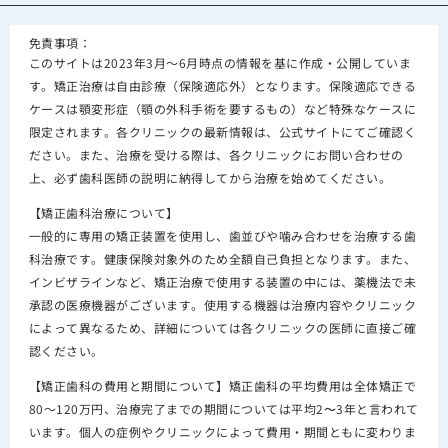
免責事項：
このサイトは2023年3月～6月時点の情報を基に作成・公開していま
す。矯正治療は自由診療（保険適応外）となります。保険適応できる
ケースは顎変形症（顎の外科手術を要するもの）など特殊なケースに
限定されます。各クリニックの最新情報は、公式サイトにてご確認く
ださい。また、治療を受ける際は、各クリニックにお問い合わせの
上、必ず歯科医師の説明に納得してから治療を始めてください。
【矯正歯科治療について】
一般的に専用の矯正装置を使用し、歯並びや噛み合わせを治療する歯
科治療です。健康保険対象外のため全額自己負担となります。また、
インビザラインなど、矯正治療で使用する装置の中には、薬機法で未
承認の医療機器がございます。使用する機器は治療内容やクリニック
によって異なるため、詳細については各クリニックの医師に直接ご確
認ください。
【矯正歯科の費用と期間について】矯正歯科の平均費用は全体矯正で
80～120万円、治療完了までの期間については平均2〜3年と言われて
います。個人の症例やクリニックによって費用・期間ともに変わりま