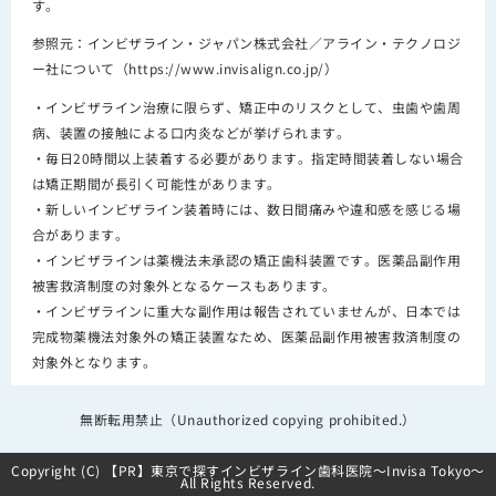
す。
参照元：インビザライン・ジャパン株式会社／アライン・テクノロジ
ー社について（https://www.invisalign.co.jp/）
・インビザライン治療に限らず、矯正中のリスクとして、虫歯や歯周
病、装置の接触による口内炎などが挙げられます。
・毎日20時間以上装着する必要があります。指定時間装着しない場合
は矯正期間が長引く可能性があります。
・新しいインビザライン装着時には、数日間痛みや違和感を感じる場
合があります。
・インビザラインは薬機法未承認の矯正歯科装置です。医薬品副作用
被害救済制度の対象外となるケースもあります。
・インビザラインに重大な副作用は報告されていませんが、日本では
完成物薬機法対象外の矯正装置なため、医薬品副作用被害救済制度の
対象外となります。
無断転用禁止（Unauthorized copying prohibited.）
Copyright (C)
東京で探すインビザライン歯科医院～Invisa Tokyo～
All Rights Reserved.