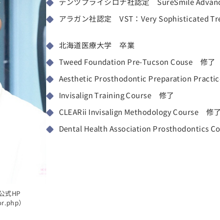
デンツプライシロナ社認定 SureSmile Advanc
アラガン社認定 VST：Very Sophisticated
北海道医療大学 卒業
Tweed Foundation Pre-Tucson Couse 修了
Aesthetic Prosthodontic Preparation Prac
Invisalign Training Course 修了
CLEARii Invisalign Methodology Course 修
Dental Health Association Prosthodontics
公式HP
tor.php）