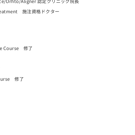
e/Orhto/Aligner 認定クリニック院長
 Treatment 施注資格ドクター
tice Course 修了
了
 Course 修了